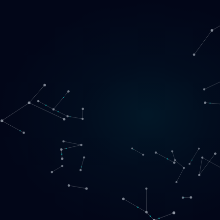
Loading
NO
▾
English
Svenska
Lietuvių
Norsk
EN
SE
LT
NO
Tjenester
▾
Produkter
▾
Prosjekter
Om oss
Book møte
Kontakt