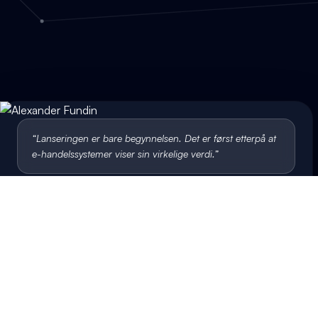
“
Lanseringen er bare begynnelsen. Det er først etterpå at
e-handelssystemer viser sin virkelige verdi.
”
Alexander Fundin
Medgrunnlegger og CEO, Bluemint
Send oss en melding
Bygg noe som
fortsetter å virke