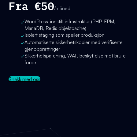
Fra €50
/måned
WordPress-innstilt infrastruktur (PHP-FPM,
✓
MariaDB, Redis objektcache)
Isolert staging som speiler produksjon
✓
Automatiserte sikkerhetskopier med verifiserte
✓
gjenopprettinger
Sikkerhetspatching, WAF, beskyttelse mot brute
✓
force
Snakk med oss