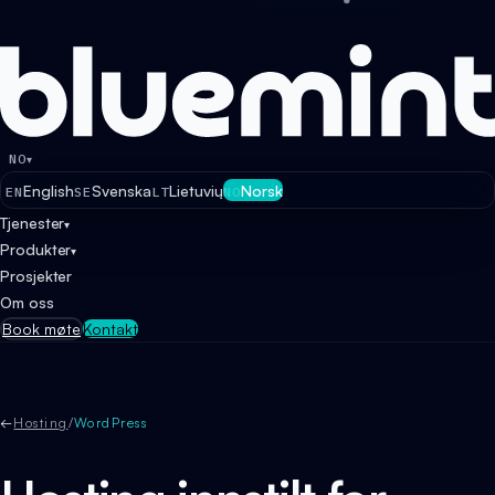
NO
▾
English
Svenska
Lietuvių
Norsk
EN
SE
LT
NO
Tjenester
▾
Produkter
▾
Prosjekter
Om oss
Book møte
Kontakt
←
Hosting
/
WordPress