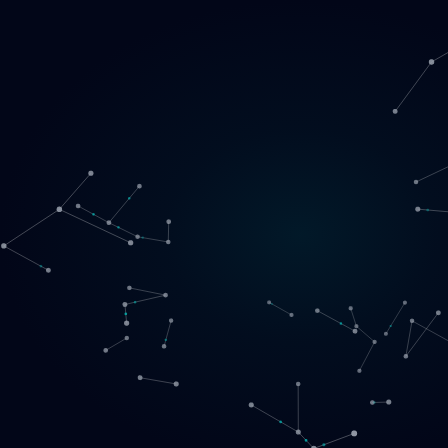
Loading
NO
▾
English
Svenska
Lietuvių
Norsk
EN
SE
LT
NO
Tjenester
▾
Produkter
▾