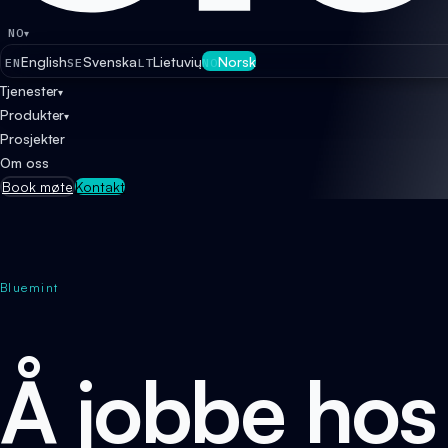
NO
▾
English
Svenska
Lietuvių
Norsk
EN
SE
LT
NO
Tjenester
▾
Produkter
▾
Prosjekter
Om oss
Book møte
Kontakt
Bluemint
Å jobbe hos