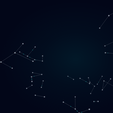
Loading
NO
▾
English
Svenska
Lietuvių
Norsk
EN
SE
LT
NO
Tjenester
▾
Produkter
▾
Prosjekter
Om oss
Book møte
Kontakt