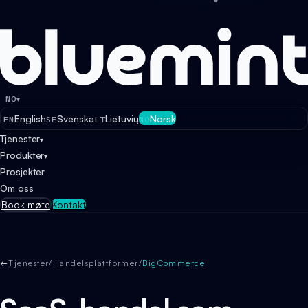
NO
▾
English
Svenska
Lietuvių
Norsk
EN
SE
LT
NO
Tjenester
▾
Produkter
▾
Prosjekter
Om oss
Book møte
Kontakt
←
Tjenester
/
Handelsplattformer
/
BigCommerce