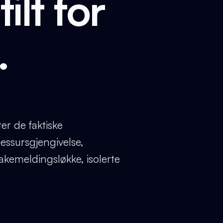
ilt for
.
er de faktiske
essursgjengivelse,
bakemeldingsløkke, isolerte