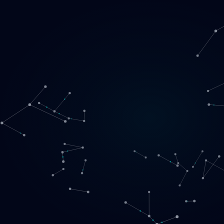
Loading
NO
▾
English
Svenska
Lietuvių
Norsk
EN
SE
LT
NO
Tjenester
▾
Produkter
▾