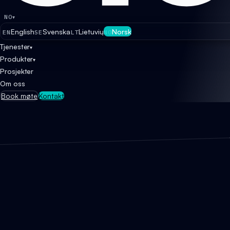
NO
▾
English
Svenska
Lietuvių
Norsk
EN
SE
LT
NO
Tjenester
▾
Produkter
▾
Prosjekter
Om oss
Book møte
Kontakt