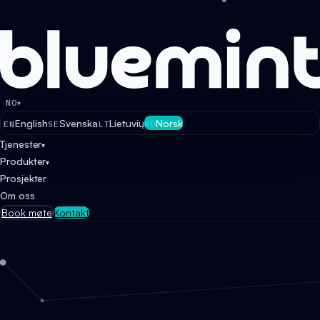
NO
▾
English
Svenska
Lietuvių
Norsk
EN
SE
LT
NO
Tjenester
▾
Produkter
▾
Prosjekter
Om oss
Book møte
Kontakt