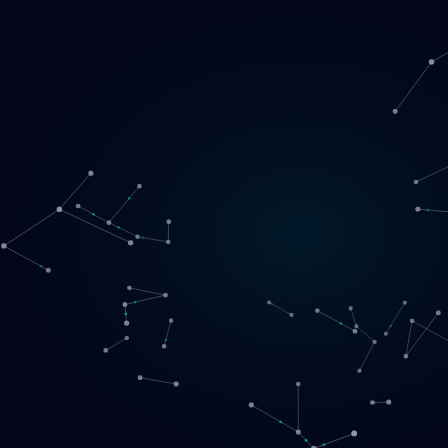
Loading
NO
▾
English
Svenska
Lietuvių
Norsk
EN
SE
LT
NO
Tjenester
▾
Produkter
▾
Prosjekter
Om oss
Book møte
Kontakt