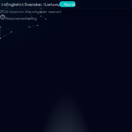
English
Svenska
Lietuvių
Norsk
EN
SE
LT
NO
2026 bluemint Alle rettigheter reservert
Personvernerklæring